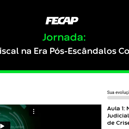
Jornada:
iscal na Era Pós-Escândalos C
Sua evoluç
Aula 1
Aula 1:
Judicia
de Cris