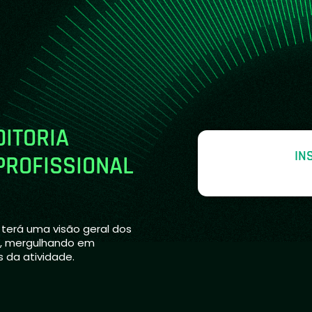
ITORIA
IN
PROFISSIONAL
 terá uma visão geral dos
a, mergulhando em
 da atividade.